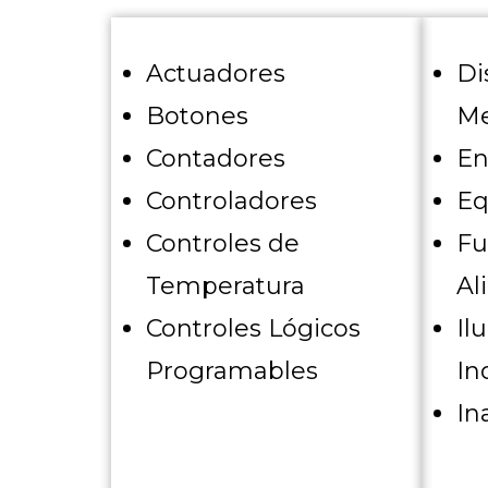
Actuadores
Di
Botones
Me
Contadores
En
Controladores
Eq
Controles de
Fu
Temperatura
Al
Controles Lógicos
Il
Programables
In
In