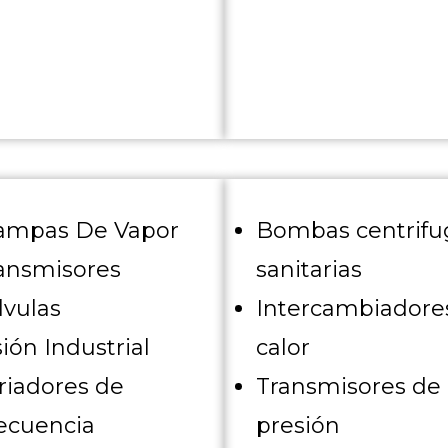
ampas De Vapor
Bombas centrifu
ansmisores
sanitarias
lvulas
Intercambiadore
sión Industrial
calor
riadores de
Transmisores de
ecuencia
presión