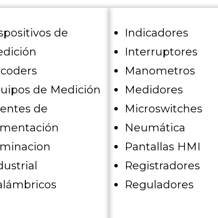
spositivos de
Indicadores
dición
Interruptores
coders
Manometros
uipos de Medición
Medidores
entes de
Microswitches
imentación
Neumática
uminacion
Pantallas HMI
dustrial
Registradores
alámbricos
Reguladores